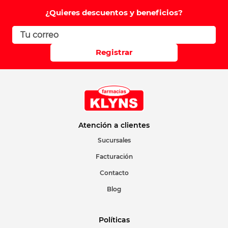
Comentario
¿Quieres descuentos y beneficios?
Califique el producto de 1 a 5 estrellas
Registrar
Su nombre
Correo electrónico
Atención a clientes
Sucursales
Facturación
Escribir comentario
Contacto
Blog
Políticas