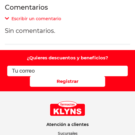
Comentarios
Escribir un comentario
Sin comentarios.
Agregar comentario
Comentario
¿Quieres descuentos y beneficios?
Califique el producto de 1 a 5 estrellas
Registrar
Su nombre
Correo electrónico
Atención a clientes
Sucursales