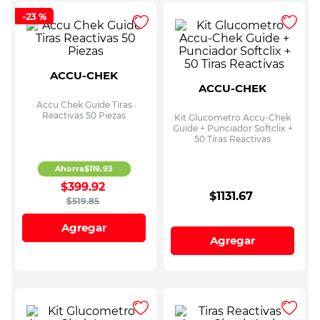
-
23 %
ACCU-CHEK
ACCU-CHEK
Accu Chek Guide Tiras
Reactivas 50 Piezas
Kit Glucometro Accu-Chek
Guide + Punciador Softclix +
50 Tiras Reactivas
Ahorra
$
119
.
93
$
399
.
92
$
1131
.
67
$
519
.
85
Agregar
Agregar