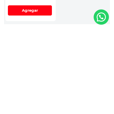
Agregar
¿Quieres descuentos y beneficios?
Registrar
Atención a clientes
Sucursales
Facturación