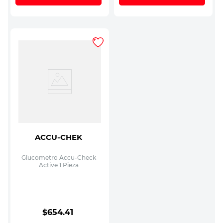
ACCU-CHEK
Glucometro Accu-Check
Active 1 Pieza
$
654
.
41