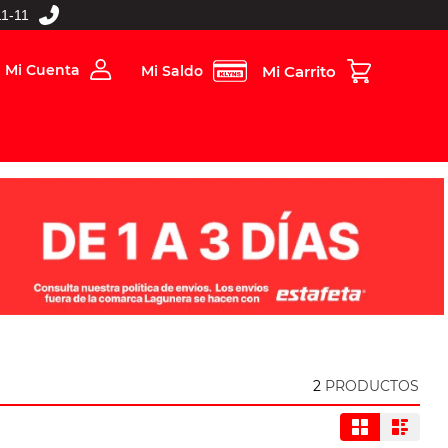
1-11
Mi Cuenta
Mi Saldo
rios
Folleto Digital
MBOS
2
PRODUCTOS