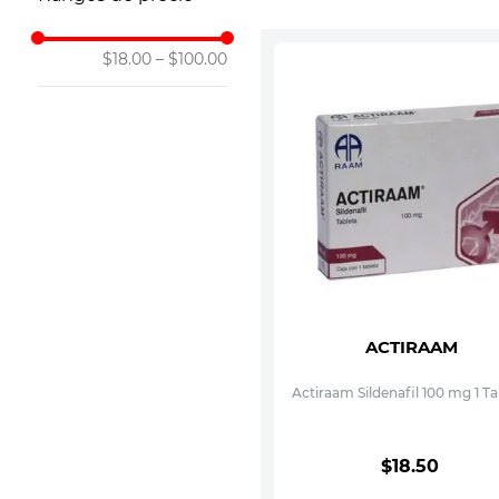
10
.
ibuprofeno
$18.00
–
$100.00
ACTIRAAM
Actiraam Sildenafil 100 mg 1 Ta
$
18
.
50