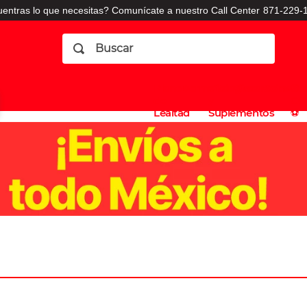
entras lo que necesitas? Comunícate a nuestro Call Center
871-229-1
Buscar
Planes
Dermatologia
Vitaminas
Sucursales
Consulto
⚽️
de
y
CO
Lealtad
Suplementos
⚽️