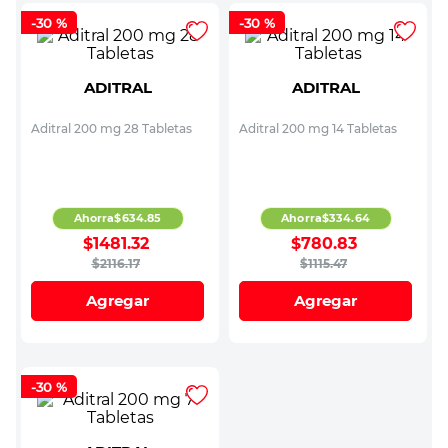
-
30 %
-
30 %
ADITRAL
ADITRAL
Aditral 200 mg 28 Tabletas
Aditral 200 mg 14 Tabletas
Ahorra
$
634
.
85
Ahorra
$
334
.
64
$
1481
.
32
$
780
.
83
$
2116
.
17
$
1115
.
47
Agregar
Agregar
-
30 %