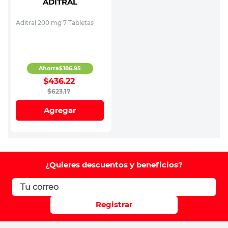
ADITRAL
Aditral 200 mg 7 Tabletas
Ahorra
$
186
.
95
$
436
.
22
$
623
.
17
Agregar
¿Quieres descuentos y beneficios?
Registrar