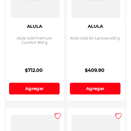
ALULA
ALULA
Alula Gold Premium
Alula Gold Sin Lactosa 400 g
Comfort 900 g
$
712
.
00
$
409
.
90
Agregar
Agregar