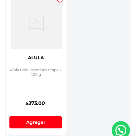
ALULA
Alula Gold Premium Etapa 2
400 g
$
273
.
00
Agregar