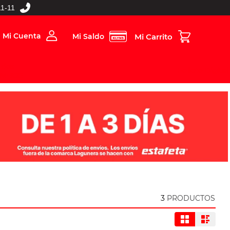
1-11
Mi Cuenta
Mi Saldo
rios
Folleto Digital
MBOS
3
PRODUCTOS