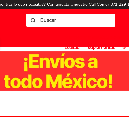
entras lo que necesitas? Comunícate a nuestro Call Center
871-229-1
Buscar
Planes
Dermatologia
Vitaminas
Sucursales
Consulto
⚽️
de
y
CO
Lealtad
Suplementos
⚽️