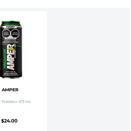
AMPER
 Predator 473 mL
$
24
.
00