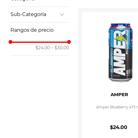
10
.
vitamina
Bebidas
Sub-Categoría
Hidratantes
Rangos de precio
$24.00
–
$30.00
AMPER
Amper Blueberry 473
$
24
.
00