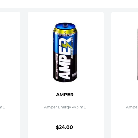
AMPER
 mL
Amper Energy 473 mL
Amper
$
24
.
00