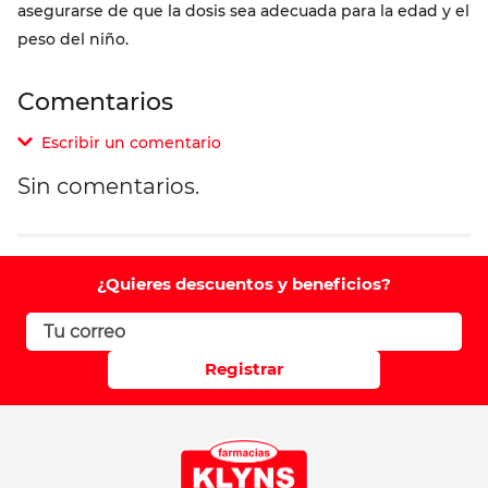
asegurarse de que la dosis sea adecuada para la edad y el
peso del niño.
Comentarios
Escribir un comentario
Sin comentarios.
Agregar comentario
Comentario
¿Quieres descuentos y beneficios?
Califique el producto de 1 a 5 estrellas
Registrar
Su nombre