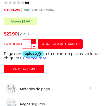
(
0
)
MACPAWS
:
7503041921004
Ahorra
$
6
.
00
$
23
.
90
$
29
.
90
＋
－
CALCULAR ENVÍO
Métodos de pago
Pagos seguros