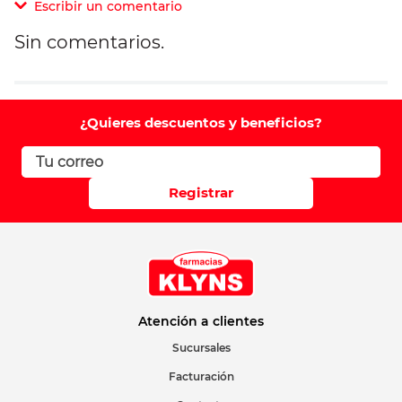
Escribir un comentario
Sin comentarios.
Agregar comentario
Comentario
¿Quieres descuentos y beneficios?
Califique el producto de 1 a 5 estrellas
Registrar
Su nombre
Correo electrónico
Atención a clientes
Sucursales
Facturación
Escribir comentario