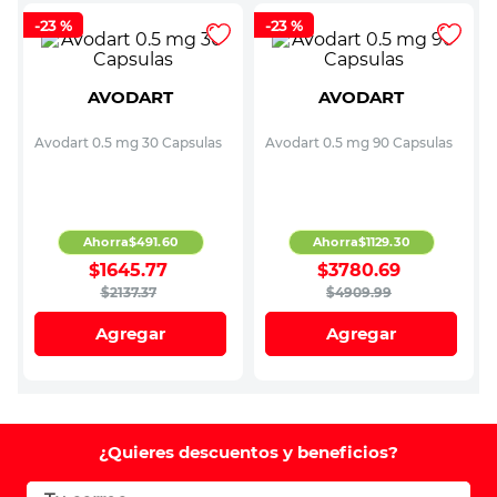
-
23 %
-
23 %
AVODART
AVODART
Avodart 0.5 mg 30 Capsulas
Avodart 0.5 mg 90 Capsulas
Ahorra
$
491
.
60
Ahorra
$
1129
.
30
$
1645
.
77
$
3780
.
69
$
2137
.
37
$
4909
.
99
Agregar
Agregar
¿Quieres descuentos y beneficios?