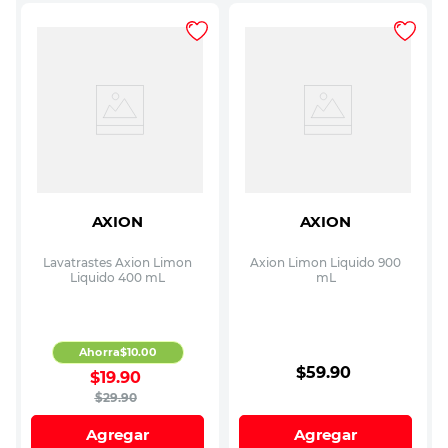
AXION
AXION
Lavatrastes Axion Limon
Axion Limon Liquido 900
Liquido 400 mL
mL
Ahorra
$
10
.
00
$
59
.
90
$
19
.
90
$
29
.
90
Agregar
Agregar