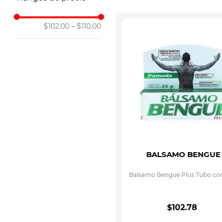
10
.
leche nan
$102.00
–
$110.00
BALSAMO BENGUE
Balsamo Bengue Plus Tubo con
$
102
.
78