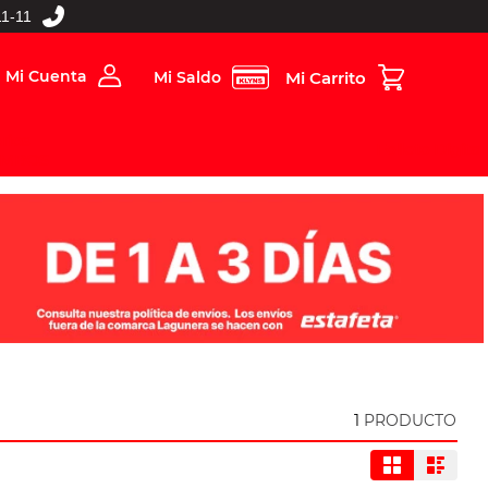
1-11
Mi Cuenta
Mi Saldo
rios
Folleto Digital
MBOS
1
PRODUCTO