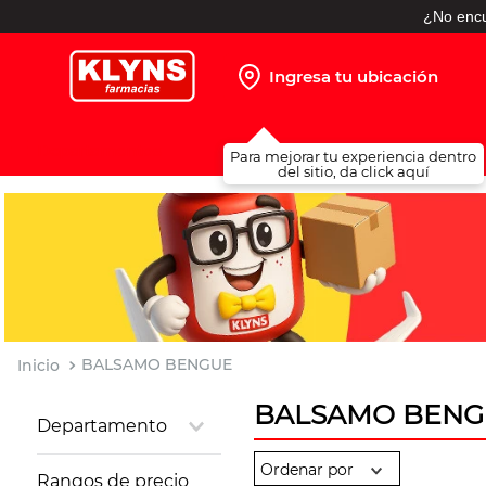
¿No encu
Ingresa tu ubicación
TÉRMINOS MÁS BUSCADOS
Para mejorar tu experiencia dentro
1
.
pañales
del sitio, da click aquí
2
.
protector solar
3
.
leche nido
4
.
misoprostol
5
.
shampoo
6
.
toallitas humedas
BALSAMO BENGUE
7
.
prueba embarazo
BALSAMO BENG
Departamento
8
.
pañales huggies
Dermatología
9
.
ibuprofeno
Rangos de precio