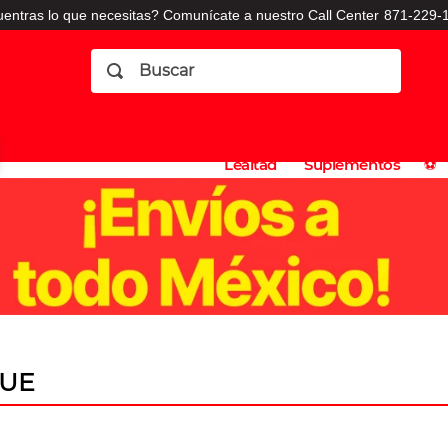
entras lo que necesitas? Comunícate a nuestro Call Center
871-229-1
Buscar
Planes
Dermatologia
Vitaminas
Sucursales
Consulto
⚽️
de
y
CO
Lealtad
Suplementos
⚽️
UE