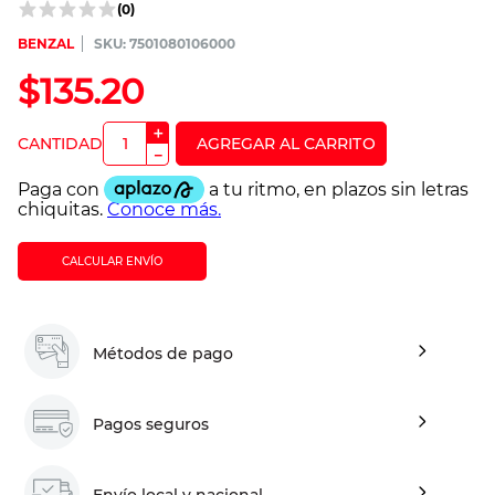
(
0
)
BENZAL
:
7501080106000
$
135
.
20
＋
－
CALCULAR ENVÍO
Métodos de pago
Pagos seguros
Envío local y nacional