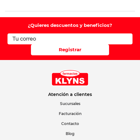
Agregar comentario
Comentario
¿Quieres descuentos y beneficios?
Califique el producto de 1 a 5 estrellas
Registrar
Su nombre
Correo electrónico
Atención a clientes
Sucursales
Facturación
Escribir comentario
Contacto
Blog