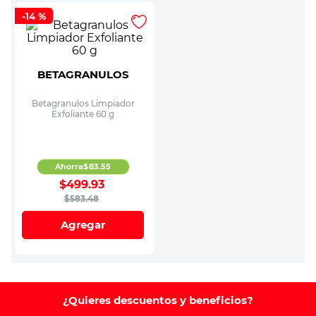
-
14 %
BETAGRANULOS
Betagranulos Limpiador
Exfoliante 60 g
Ahorra
$
83
.
55
$
499
.
93
$
583
.
48
Agregar
¿Quieres descuentos y beneficios?