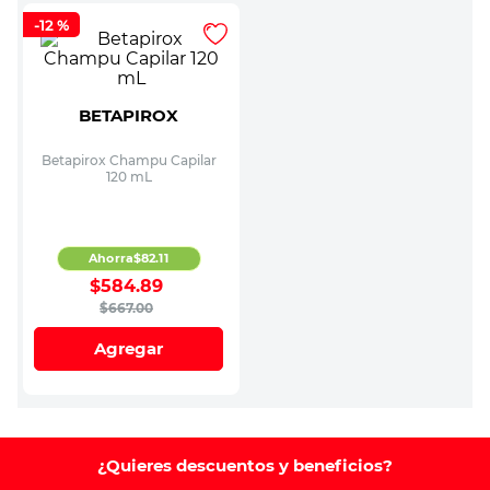
-
12 %
BETAPIROX
Betapirox Champu Capilar
120 mL
Ahorra
$
82
.
11
$
584
.
89
$
667
.
00
Agregar
¿Quieres descuentos y beneficios?