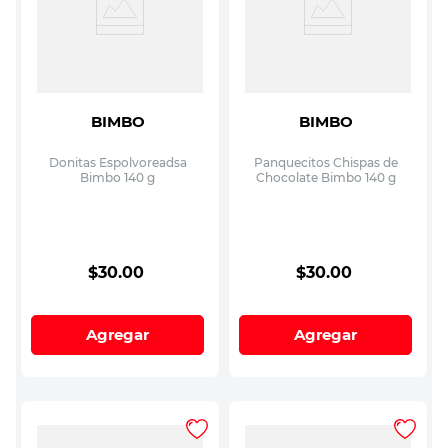
BIMBO
BIMBO
Donitas Espolvoreadsa
Panquecitos Chispas de
Bimbo 140 g
Chocolate Bimbo 140 g
$
30
.
00
$
30
.
00
Agregar
Agregar