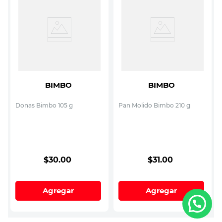
BIMBO
BIMBO
Donas Bimbo 105 g
Pan Molido Bimbo 210 g
$
30
.
00
$
31
.
00
Agregar
Agregar