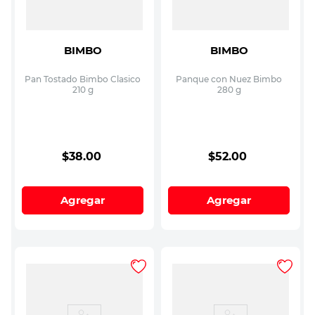
BIMBO
BIMBO
Pan Tostado Bimbo Clasico
Panque con Nuez Bimbo
210 g
280 g
$
38
.
00
$
52
.
00
Agregar
Agregar