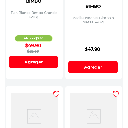
BIMBO
BIMBO
Pan Blanco Bimbo Grande
620 g
Medias Noches Bimbo 8
piezas 340 g
Ahorra
$
2
.
10
$
49
.
90
$
47
.
90
$
52
.
00
Agregar
Agregar