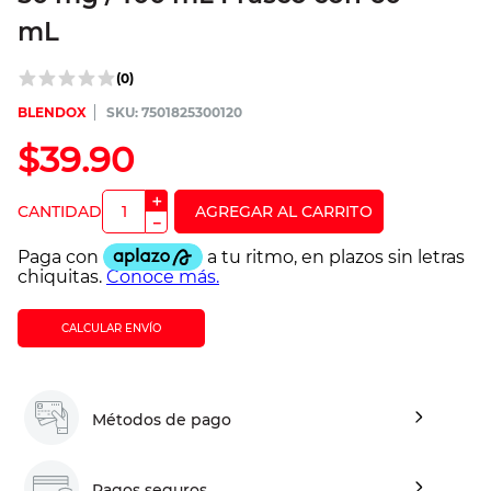
mL
(
0
)
BLENDOX
:
7501825300120
$
39
.
90
＋
－
CALCULAR ENVÍO
Métodos de pago
Pagos seguros