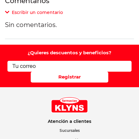
Comentarios
Escribir un comentario
Sin comentarios.
Agregar comentario
Comentario
¿Quieres descuentos y beneficios?
Califique el producto de 1 a 5 estrellas
Registrar
Su nombre
Correo electrónico
Atención a clientes
Sucursales