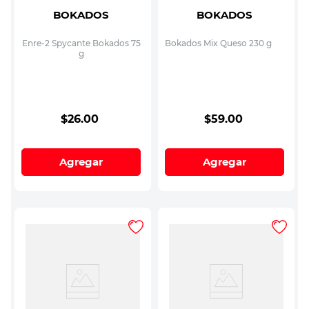
BOKADOS
BOKADOS
Enre-2 Spycante Bokados 75
Bokados Mix Queso 230 g
g
$
26
.
00
$
59
.
00
Agregar
Agregar