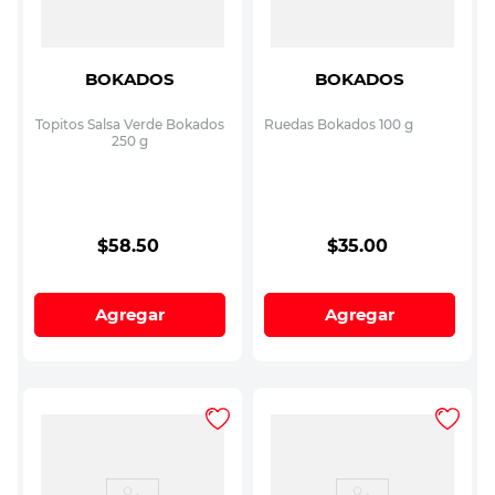
BOKADOS
BOKADOS
Topitos Salsa Verde Bokados
Ruedas Bokados 100 g
250 g
$
58
.
50
$
35
.
00
Agregar
Agregar