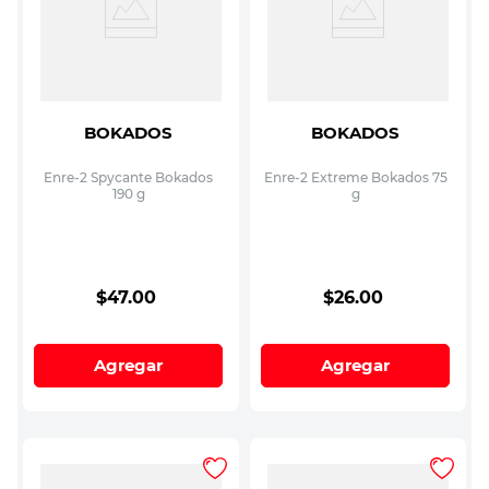
BOKADOS
BOKADOS
Enre-2 Spycante Bokados
Enre-2 Extreme Bokados 75
190 g
g
$
47
.
00
$
26
.
00
Agregar
Agregar