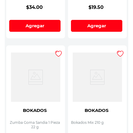
$
34
.
00
$
19
.
50
Agregar
Agregar
BOKADOS
BOKADOS
Zumba Goma Sandia 1 Pieza
Bokados Mix 210 g
22 g