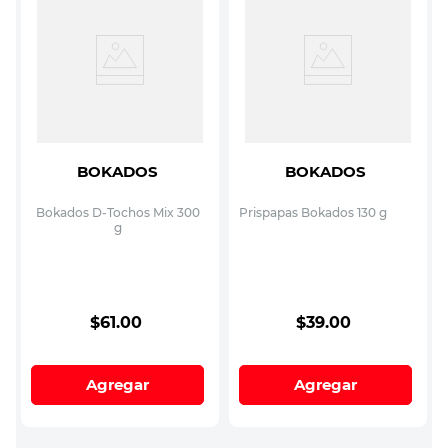
BOKADOS
BOKADOS
Bokados D-Tochos Mix 300
Prispapas Bokados 130 g
g
$
61
.
00
$
39
.
00
Agregar
Agregar