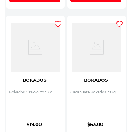
BOKADOS
BOKADOS
Bokados Gira-Solito 52 g
Cacahuate Bokados 210 g
$
19
.
00
$
53
.
00