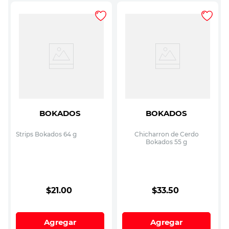
BOKADOS
BOKADOS
Strips Bokados 64 g
Chicharron de Cerdo
Bokados 55 g
$
21
.
00
$
33
.
50
Agregar
Agregar