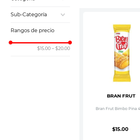
10
.
vitamina
Botanas y Snacks
Sub-Categoría
Galletas
Rangos de precio
$15.00
–
$20.00
BRAN FRUT
Bran Frut Bimbo Pina 
$
15
.
00