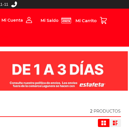
1-11
Mi Cuenta
Mi Saldo
rios
Folleto Digital
MBOS
2
PRODUCTOS