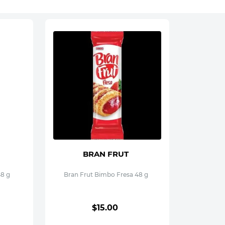
BRAN FRUT
48 g
Bran Frut Bimbo Fresa 48 g
$
15
.
00