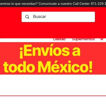
entras lo que necesitas? Comunícate a nuestro Call Center
871-229-1
Buscar
Planes
Dermatologia
Vitaminas
Sucursales
Consulto
⚽️
de
y
CO
Lealtad
Suplementos
⚽️