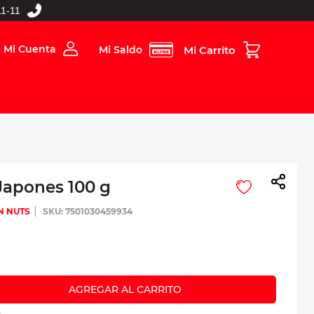
1-11
Mi Cuenta
Mi Saldo
rios
Folleto Digital
MBOS
Japones 100 g
N NUTS
:
7501030459934