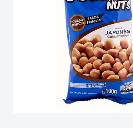
10
.
vitamina