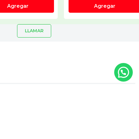
LLAMAR
io
Registrar
e 1 a 5 estrellas