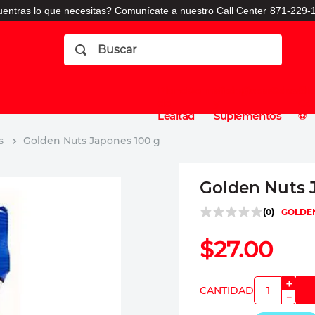
entras lo que necesitas? Comunícate a nuestro Call Center
871-229-1
Buscar
Planes
Dermatologia
Vitaminas
Sucursales
Consulto
⚽️
de
y
CO
Lealtad
Suplementos
⚽️
s
Golden Nuts Japones 100 g
Golden Nuts 
(
0
)
GOLDE
$
27
.
00
＋
－