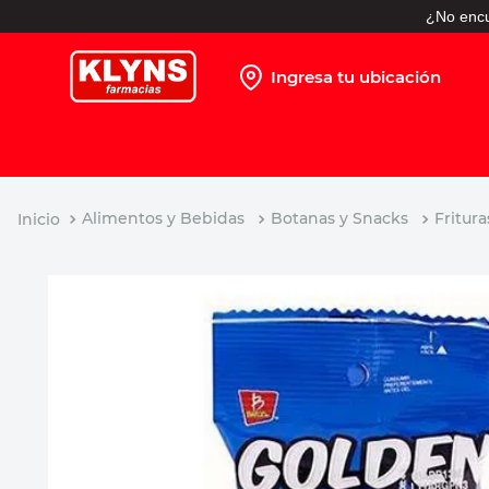
¿No encu
Ingresa tu ubicación
TÉRMINOS MÁS BUSCADOS
1
.
pañales
2
.
protector solar
Alimentos y Bebidas
Botanas y Snacks
Fritura
3
.
leche nido
4
.
shampoo
5
.
prueba embarazo
6
.
misoprostol
7
.
toallitas humedas
8
.
pañales huggies
9
.
desodorante