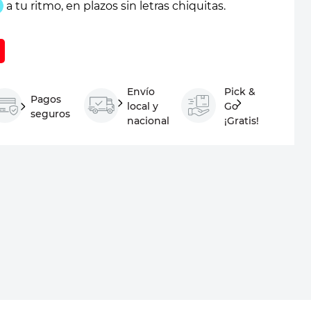
Envío
Pick &
Pagos
local y
Go
seguros
nacional
¡Gratis!