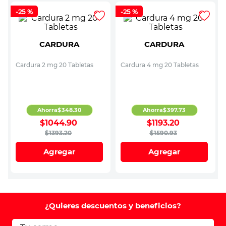
-
25 %
-
25 %
CARDURA
CARDURA
Cardura 2 mg 20 Tabletas
Cardura 4 mg 20 Tabletas
Ahorra
$
348
.
30
Ahorra
$
397
.
73
$
1044
.
90
$
1193
.
20
$
1393
.
20
$
1590
.
93
Agregar
Agregar
¿Quieres descuentos y beneficios?