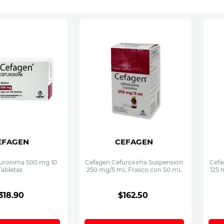
EFAGEN
CEFAGEN
uroxima 500 mg 10
Cefagen Cefuroxima Suspension
Cefa
Tabletas
250 mg/5 mL Frasco con 50 mL
125 
318
.
90
$
162
.
50