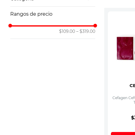
10
.
ibuprofeno
Antiinfecciosos Genéricos
Rangos de precio
$109.00
–
$319.00
C
Cefagen Cef
$