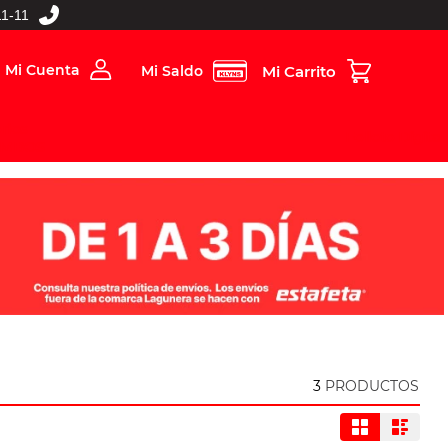
1-11
Mi Cuenta
Mi Saldo
rios
Folleto Digital
MBOS
3
PRODUCTOS