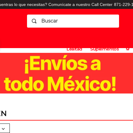
entras lo que necesitas? Comunícate a nuestro Call Center
871-229-1
Buscar
Planes
Dermatologia
Vitaminas
Sucursales
Consulto
⚽️
de
y
CO
Lealtad
Suplementos
⚽️
EN