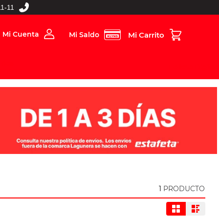
1-11
Mi Cuenta
Mi Saldo
rios
Folleto Digital
MBOS
1
PRODUCTO