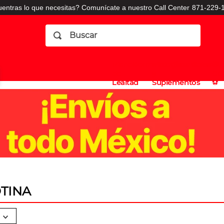
entras lo que necesitas? Comunícate a nuestro Call Center
871-229-1
Buscar
Planes
Dermatologia
Vitaminas
Sucursales
Consulto
⚽️
de
y
CO
Lealtad
Suplementos
⚽️
TINA