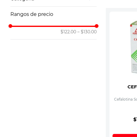
10
.
vitamina
Antiinfecciosos Genéricos
Rangos de precio
$122.00
–
$130.00
CEF
Cefalotina S
$