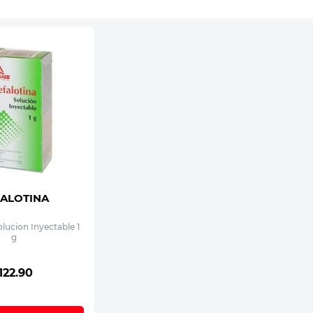
ALOTINA
olucion Inyectable 1
g
122
.
90