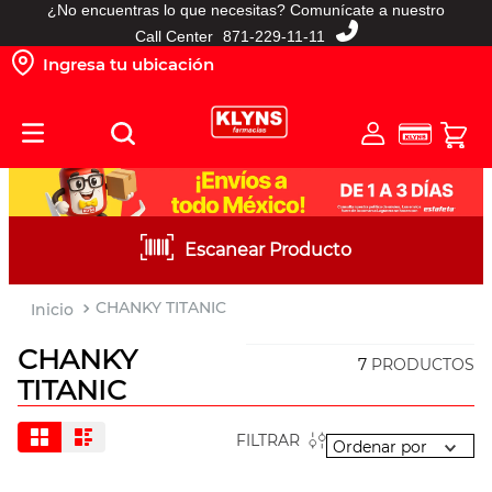
¿No encuentras lo que necesitas? Comunícate a nuestro
TÉRMINOS MÁS BUSCADOS
Call Center
871-229-11-11
Ingresa tu ubicación
1
.
pañales
2
.
protector solar
3
.
shampoo
4
.
leche nido
5
.
misoprostol
Escanear Producto
6
.
toallitas humedas
7
.
prueba embarazo
CHANKY TITANIC
8
.
pañales huggies
CHANKY
7
PRODUCTOS
9
.
leche nan
TITANIC
10
.
ibuprofeno
FILTRAR