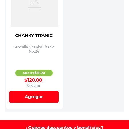
CHANKY TITANIC
Sandalia Chanky Titanic
No.24
Ahorra
$
15
.
00
$
120
.
00
$
135
.
00
Agregar
¿Quieres descuentos y beneficios?