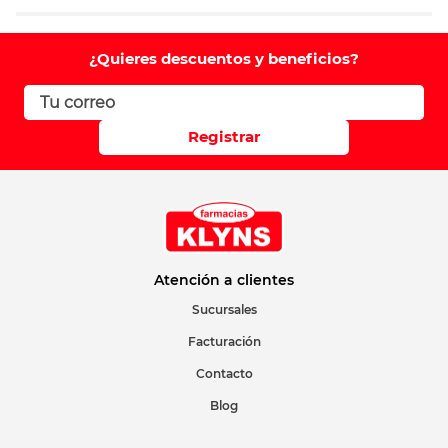
Agregar comentario
Comentario
¿Quieres descuentos y beneficios?
Califique el producto de 1 a 5 estrellas
Registrar
Su nombre
Correo electrónico
Atención a clientes
Sucursales
Facturación
Escribir comentario
Contacto
Blog