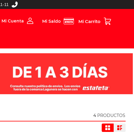
1-11
Mi Cuenta
Mi Saldo
rios
Folleto Digital
MBOS
4
PRODUCTOS