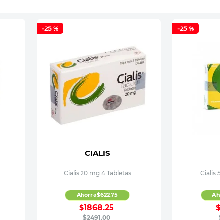
-
25 %
-
25 %
CIALIS
Cialis 20 mg 4 Tabletas
Cialis
Ahorra
$
622
.
75
Ah
$
1868
.
25
$
2491
.
00