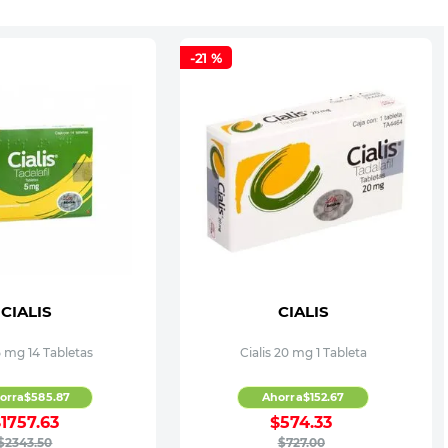
-
21 %
CIALIS
CIALIS
 5 mg 14 Tabletas
Cialis 20 mg 1 Tableta
orra
$
585
.
87
Ahorra
$
152
.
67
$
1757
.
63
$
574
.
33
$
2343
.
50
$
727
.
00