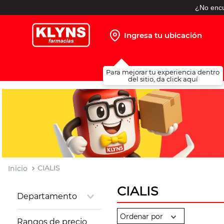
¿No encu
Ingresa tu ubicación
TÉRMINOS MÁS BUSCADOS
Para mejorar tu experiencia dentro
1
.
pañales
del sitio, da click aquí
2
.
protector solar
3
.
leche nido
4
.
misoprostol
5
.
shampoo
6
.
toallitas humedas
CIALIS
7
.
prueba embarazo
CIALIS
Departamento
8
.
pañales huggies
Salud Sexual
9
.
ibuprofeno
Rangos de precio