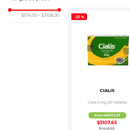
10
.
vitamina
$574.00
–
$3108.00
-
25 %
CIALIS
Cialis 5 mg 28 Tabletas
Ahorra
$
1035
.
87
$
3107
.
63
$
4143
.
50