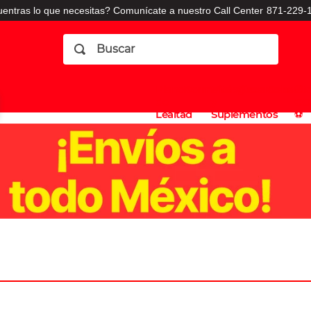
entras lo que necesitas? Comunícate a nuestro Call Center
871-229-1
Buscar
Planes
Dermatologia
Vitaminas
Sucursales
Consulto
⚽️
de
y
CO
Lealtad
Suplementos
⚽️