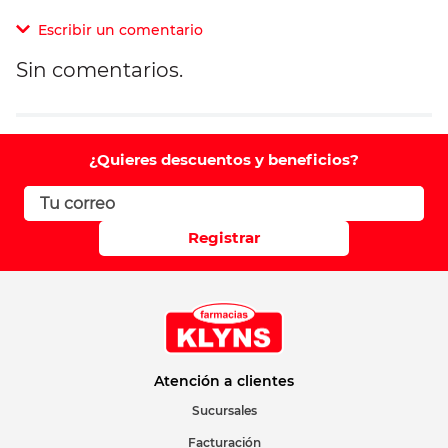
Escribir un comentario
Sin comentarios.
Agregar comentario
Comentario
¿Quieres descuentos y beneficios?
Califique el producto de 1 a 5 estrellas
Registrar
Su nombre
Correo electrónico
Atención a clientes
Sucursales
Facturación