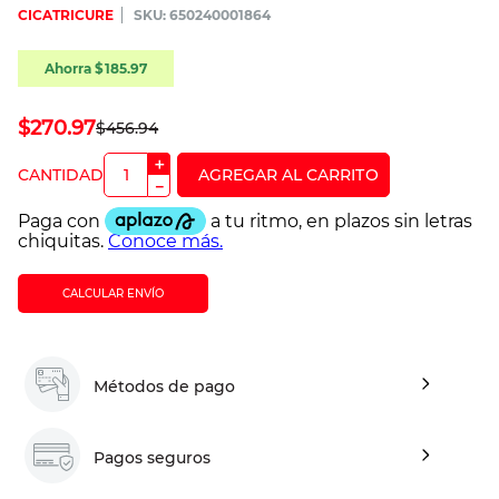
CICATRICURE
:
650240001864
Ahorra
$
185
.
97
$
270
.
97
$
456
.
94
＋
－
CALCULAR ENVÍO
Métodos de pago
Pagos seguros