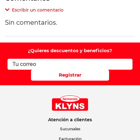
Escribir un comentario
Sin comentarios.
Agregar comentario
Comentario
¿Quieres descuentos y beneficios?
Califique el producto de 1 a 5 estrellas
Registrar
Su nombre
Correo electrónico
Atención a clientes
Sucursales
Facturación