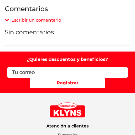
Comentarios
Escribir un comentario
Sin comentarios.
Agregar comentario
Comentario
¿Quieres descuentos y beneficios?
Califique el producto de 1 a 5 estrellas
Registrar
Su nombre
Correo electrónico
Atención a clientes
Sucursales