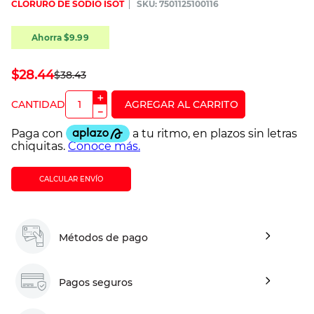
CLORURO DE SODIO ISOT
:
7501125100116
Ahorra
$
9
.
99
$
28
.
44
$
38
.
43
＋
－
CALCULAR ENVÍO
Métodos de pago
Pagos seguros