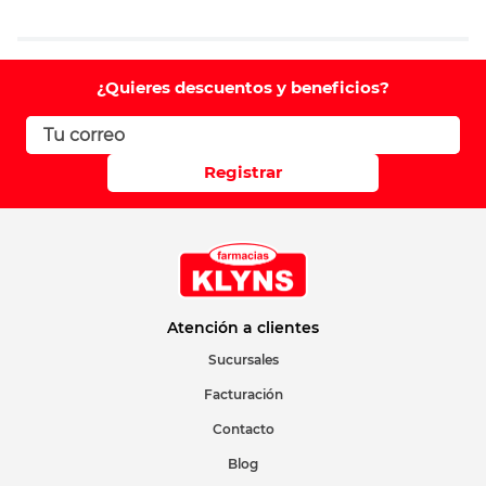
Agregar comentario
Comentario
¿Quieres descuentos y beneficios?
Califique el producto de 1 a 5 estrellas
Registrar
Su nombre
Correo electrónico
Atención a clientes
Sucursales
Facturación
Escribir comentario
Contacto
Blog