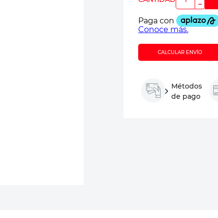
－
CALCULAR ENVÍO
Métodos
de pago