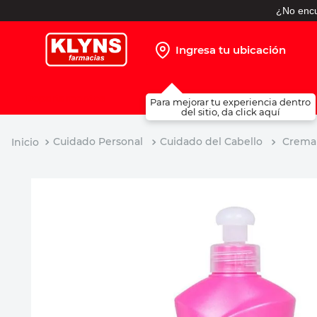
¿No encu
Ingresa tu ubicación
TÉRMINOS MÁS BUSCADOS
Para mejorar tu experiencia dentro
1
.
pañales
del sitio, da click aquí
2
.
protector solar
Cuidado Personal
Cuidado del Cabello
Crema 
3
.
leche nido
4
.
misoprostol
5
.
shampoo
6
.
toallitas humedas
7
.
prueba embarazo
8
.
pañales huggies
9
.
ibuprofeno