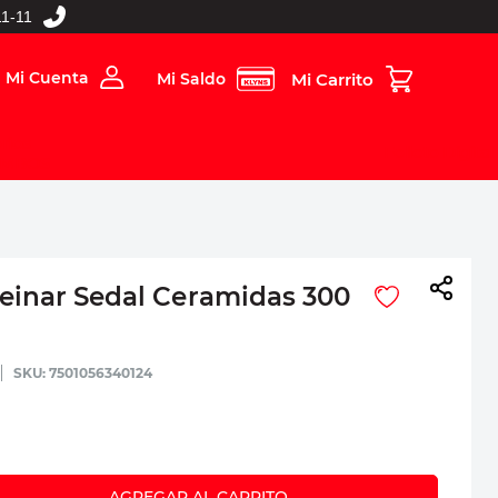
1-11
Mi Cuenta
Mi Saldo
rios
Folleto Digital
MBOS
einar Sedal Ceramidas 300
:
7501056340124