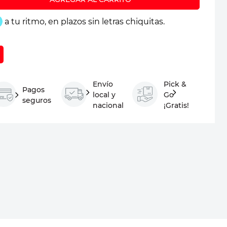
Envío
Pick &
Pagos
local y
Go
seguros
nacional
¡Gratis!