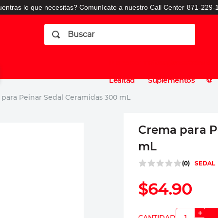
entras lo que necesitas? Comunícate a nuestro Call Center
871-229-1
Buscar
Planes
Dermatologia
Vitaminas
Sucursales
Consulto
⚽️
de
y
CO
Lealtad
Suplementos
⚽️
para Peinar Sedal Ceramidas 300 mL
Crema para P
mL
(
0
)
SEDAL
$
64
.
90
＋