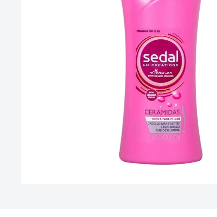
10
.
leche nan