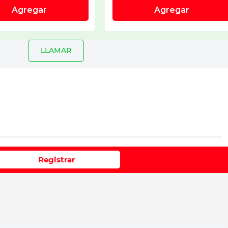
LLAMAR
io
Registrar
e 1 a 5 estrellas