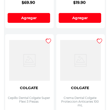
$
69
.
90
$
19
.
90
Agregar
Agregar
COLGATE
COLGATE
Cepillo Dental Colgate Super
Crema Dental Colgate
Flexi 3 Piezas
Proteccion Anticaries 100
mL