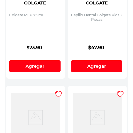
COLGATE
COLGATE
Colgate MFP 75 mL
Cepillo Dental Colgate Kids 2
Piezas
$
23
.
90
$
47
.
90
Agregar
Agregar