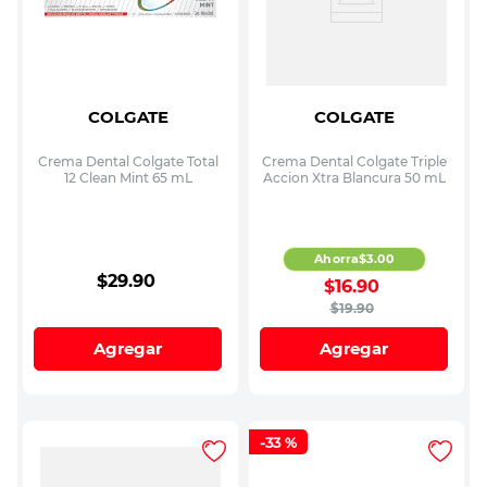
COLGATE
COLGATE
Crema Dental Colgate Total
Crema Dental Colgate Triple
12 Clean Mint 65 mL
Accion Xtra Blancura 50 mL
Ahorra
$
3
.
00
$
29
.
90
$
16
.
90
$
19
.
90
Agregar
Agregar
-
33 %