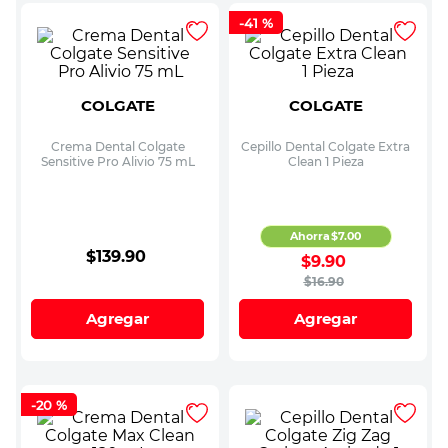
-
41 %
COLGATE
COLGATE
Crema Dental Colgate
Cepillo Dental Colgate Extra
Sensitive Pro Alivio 75 mL
Clean 1 Pieza
Ahorra
$
7
.
00
$
139
.
90
$
9
.
90
$
16
.
90
Agregar
Agregar
-
20 %