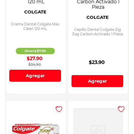
COLGATE
COLGATE
Crema Dental Colgate Max
Clean 120 mL
Cepillo Dental Colgate Zig
Zag Carbon Activado 1 Pieza
Ahorra
$
7
.
00
$
27
.
90
$
23
.
90
$
34
.
90
Agregar
Agregar