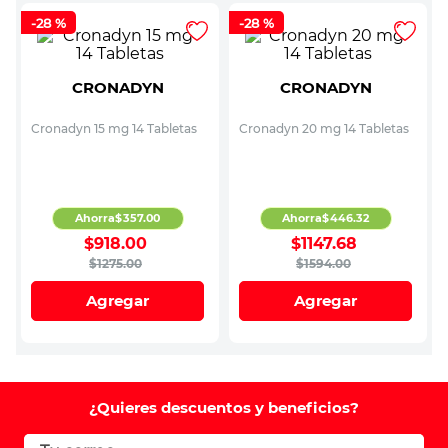
-
28 %
-
28 %
CRONADYN
CRONADYN
Cronadyn 15 mg 14 Tabletas
Cronadyn 20 mg 14 Tabletas
Ahorra
$
357
.
00
Ahorra
$
446
.
32
$
918
.
00
$
1147
.
68
$
1275
.
00
$
1594
.
00
Agregar
Agregar
¿Quieres descuentos y beneficios?