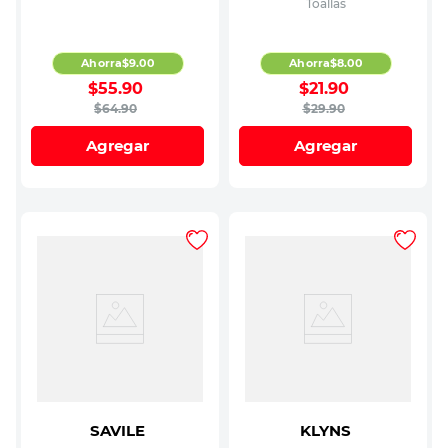
Toallas
Ahorra
$
9
.
00
Ahorra
$
8
.
00
$
55
.
90
$
21
.
90
$
64
.
90
$
29
.
90
Agregar
Agregar
SAVILE
KLYNS