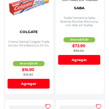
SABA
Toalla Femenina Saba
Buenas Noches Nocturna
con Alas 24 Toallas
COLGATE
Ahorra
$
17
.
00
Crema Dental Colgate Triple
$
72
.
90
Accion Xtra Blancura 50 mL
$
89
.
90
Agregar
Ahorra
$
3
.
00
$
16
.
90
$
19
.
90
Agregar