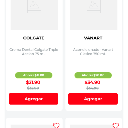
COLGATE
VANART
Crema Dental Colgate Triple
Acondicionador Vanart
Accion 75 mL
Clasico 750 mL
Ahorra
$
11
.
00
Ahorra
$
20
.
00
$
21
.
90
$
34
.
90
$
32
.
90
$
54
.
90
Agregar
Agregar