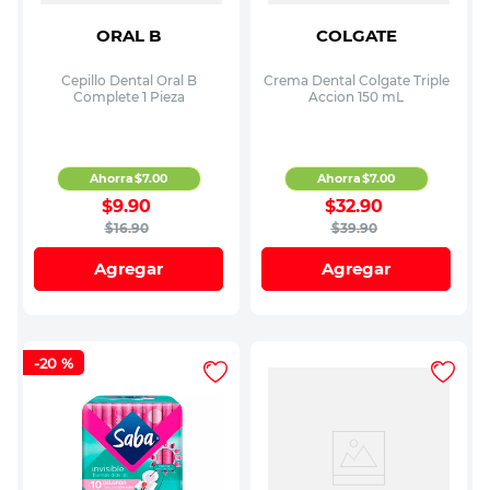
ORAL B
COLGATE
Cepillo Dental Oral B
Crema Dental Colgate Triple
Complete 1 Pieza
Accion 150 mL
Ahorra
$
7
.
00
Ahorra
$
7
.
00
$
9
.
90
$
32
.
90
$
16
.
90
$
39
.
90
Agregar
Agregar
-
20 %