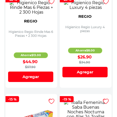
REGIO
REGIO
Higienico Regio Luxury 4
piezas
Higienico Regio Rinde Mas 6
Piezas + 2 300 Hojas
Ahorra
$
8
.
00
Ahorra
$
13
.
00
$
26
.
90
$
44
.
90
$
34
.
90
$
57
.
90
Agregar
Agregar
-
15 %
-
19 %