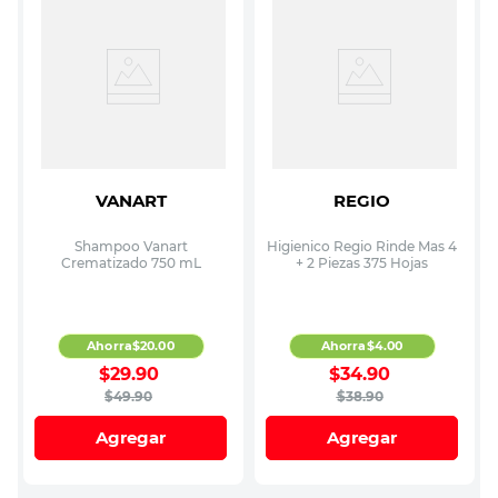
VANART
REGIO
Shampoo Vanart
Higienico Regio Rinde Mas 4
Crematizado 750 mL
+ 2 Piezas 375 Hojas
Ahorra
$
20
.
00
Ahorra
$
4
.
00
$
29
.
90
$
34
.
90
$
49
.
90
$
38
.
90
Agregar
Agregar