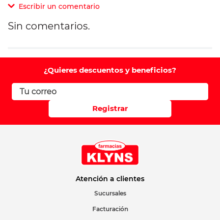
Escribir un comentario
Sin comentarios.
Agregar comentario
Comentario
¿Quieres descuentos y beneficios?
Califique el producto de 1 a 5 estrellas
Registrar
Su nombre
Correo electrónico
Atención a clientes
Sucursales
Facturación
Escribir comentario