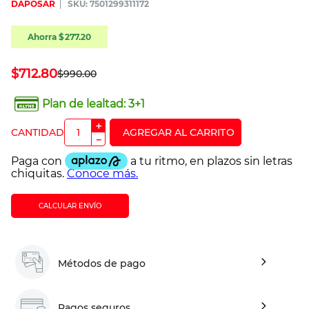
DAPOSAR
:
7501299311172
Ahorra
$
277
.
20
$
712
.
80
$
990
.
00
Plan de lealtad:
3+1
＋
－
CALCULAR ENVÍO
Métodos de pago
Pagos seguros