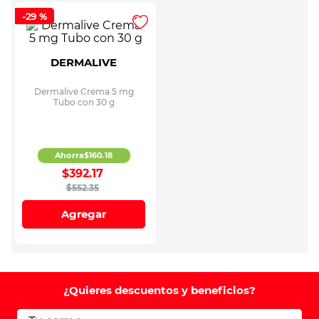
-
29 %
DERMALIVE
Dermalive Crema 5 mg
Tubo con 30 g
Ahorra
$
160
.
18
$
392
.
17
$
552
.
35
Agregar
¿Quieres descuentos y beneficios?