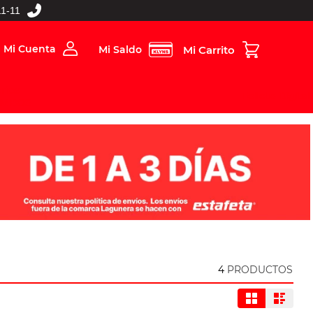
1-11
Mi Cuenta
Mi Saldo
rios
Folleto Digital
MBOS
4
PRODUCTOS