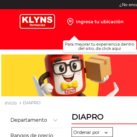
¿No encu
Ingresa tu ubicación
TÉRMINOS MÁS BUSCADOS
Para mejorar tu experiencia dentro
1
.
pañales
del sitio, da click aquí
2
.
protector solar
3
.
leche nido
4
.
shampoo
5
.
misoprostol
6
.
toallitas humedas
DIAPRO
7
.
prueba embarazo
DIAPRO
Departamento
8
.
pañales huggies
Incontinencia
9
.
ibuprofeno
Rangos de precio