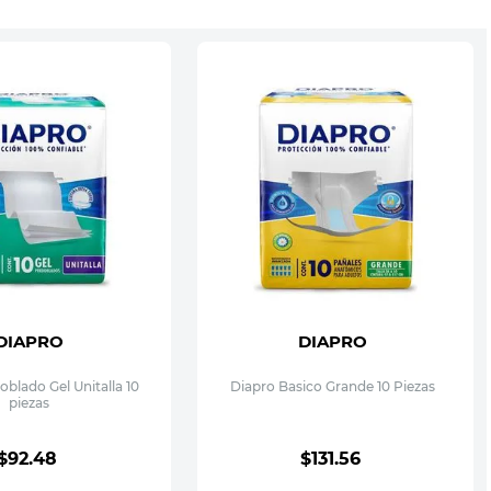
DIAPRO
DIAPRO
blado Gel Unitalla 10
Diapro Basico Grande 10 Piezas
piezas
$
92
.
48
$
131
.
56