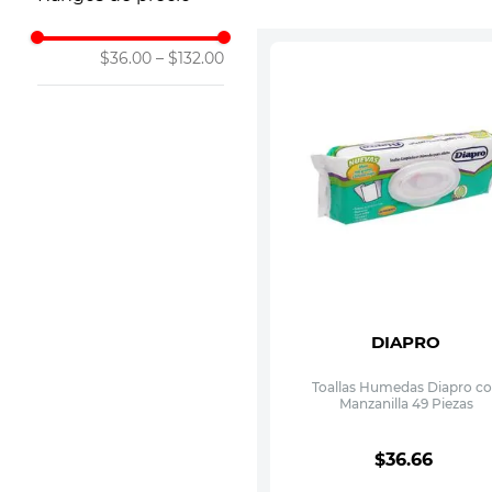
10
.
vitamina
$36.00
–
$132.00
DIAPRO
Toallas Humedas Diapro c
Manzanilla 49 Piezas
$
36
.
66