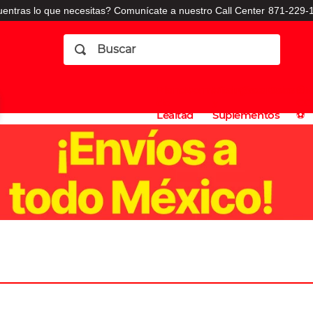
entras lo que necesitas? Comunícate a nuestro Call Center
871-229-1
Buscar
Planes
Dermatologia
Vitaminas
Sucursales
Consulto
⚽️
de
y
CO
Lealtad
Suplementos
⚽️