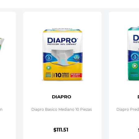
DIAPRO
on
Diapro Basico Mediano 10 Piezas
Diapro Predo
$
111
.
51