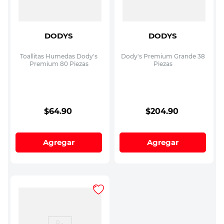
DODYS
DODYS
Toallitas Humedas Dody's
Dody's Premium Grande 38
Premium 80 Piezas
Piezas
$
64
.
90
$
204
.
90
Agregar
Agregar