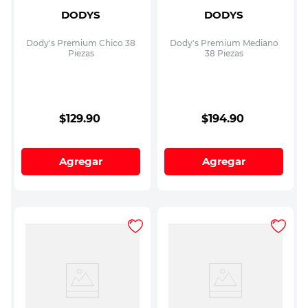
DODYS
DODYS
Dody's Premium Chico 38
Dody's Premium Mediano
Piezas
38 Piezas
$
129
.
90
$
194
.
90
Agregar
Agregar