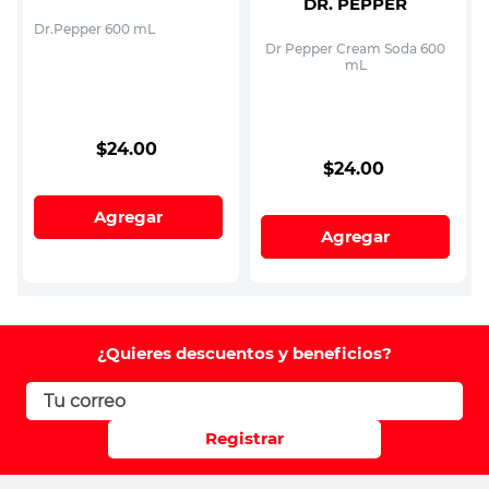
DR. PEPPER
Dr.Pepper 600 mL
Dr Pepper Cream Soda 600
mL
$
24
.
00
$
24
.
00
Agregar
Agregar
¿Quieres descuentos y beneficios?
Registrar