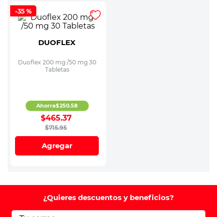
-
35 %
DUOFLEX
Duoflex 200 mg /50 mg 30
Tabletas
Ahorra
$
250
.
58
$
465
.
37
$
715
.
95
Agregar
¿Quieres descuentos y beneficios?