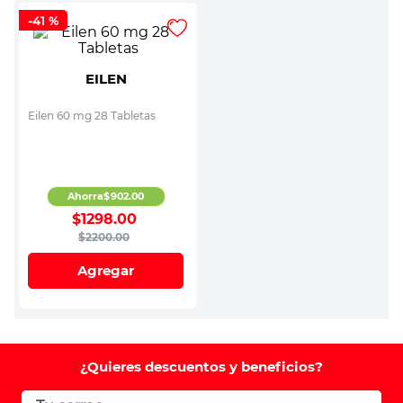
-
41 %
EILEN
Eilen 60 mg 28 Tabletas
Ahorra
$
902
.
00
$
1298
.
00
$
2200
.
00
Agregar
¿Quieres descuentos y beneficios?