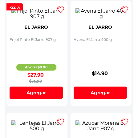
-
22 %
EL JARRO
EL JARRO
Frijol Pinto El Jarro 907 g
Avena El Jarro 400 g
Ahorra
$
8
.
00
$
14
.
90
$
27
.
90
$
35
.
90
Agregar
Agregar