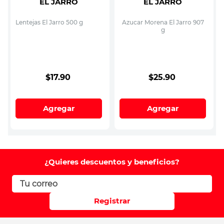
EL JARRO
EL JARRO
Lentejas El Jarro 500 g
Azucar Morena El Jarro 907
g
$
17
.
90
$
25
.
90
Agregar
Agregar
¿Quieres descuentos y beneficios?
Registrar