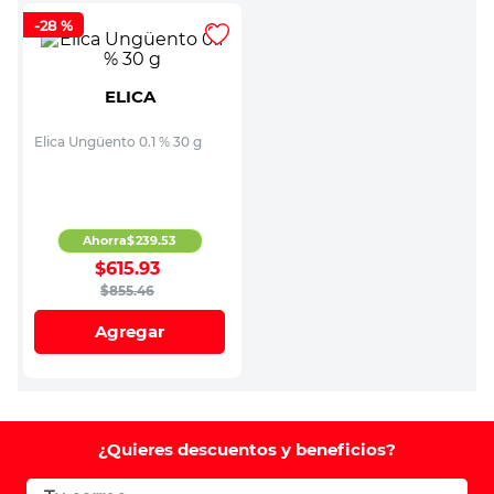
-
28 %
ELICA
Elica Ungüento 0.1 % 30 g
Ahorra
$
239
.
53
$
615
.
93
$
855
.
46
Agregar
¿Quieres descuentos y beneficios?