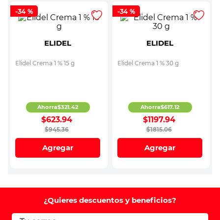
-
34 %
-
34 %
ELIDEL
ELIDEL
Elidel Crema 1 % 15 g
Elidel Crema 1 % 30 g
Ahorra
$
321
.
42
Ahorra
$
617
.
12
$
623
.
94
$
1197
.
94
$
945
.
36
$
1815
.
06
Agregar
Agregar
¿Quieres descuentos y beneficios?