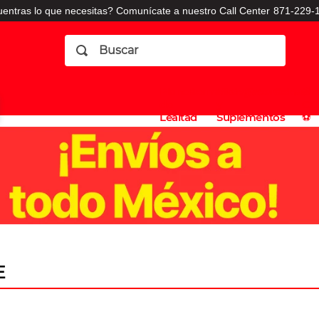
entras lo que necesitas? Comunícate a nuestro Call Center
871-229-1
Buscar
Planes
Dermatologia
Vitaminas
Sucursales
Consulto
⚽️
de
y
CO
Lealtad
Suplementos
⚽️
E