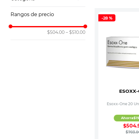
10
.
vitamina
Antiácidos y Estomacales
Rangos de precio
-
28 %
$504.00
–
$510.00
ESOXX-
Esoxx-One 20 Un
Ahorra
$
1
$
504
.
$
703
.
0