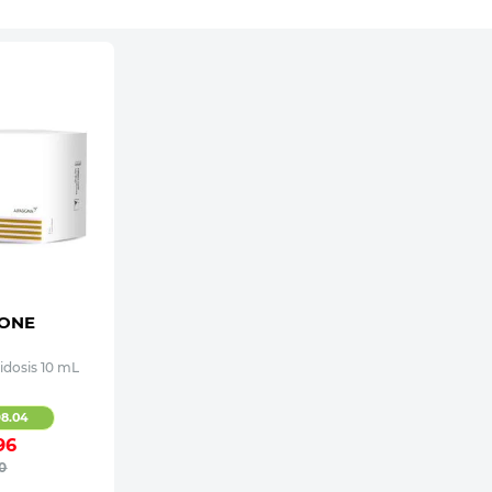
ONE
idosis 10 mL
98
.
04
96
0