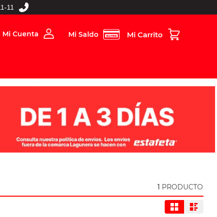
1-11
Mi Cuenta
Mi Saldo
rios
Folleto Digital
MBOS
1
PRODUCTO