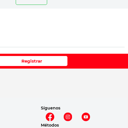
io
Registrar
e 1 a 5 estrellas
Síguenos
Métodos