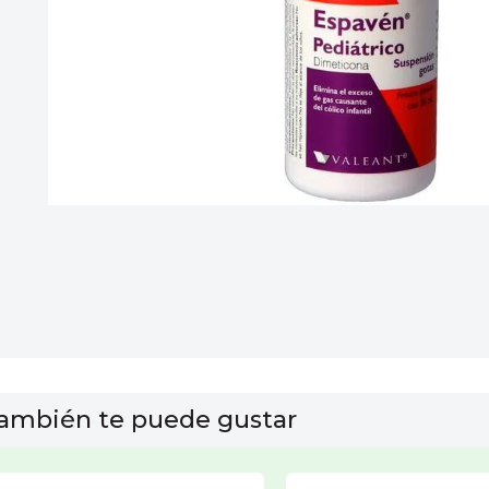
10
.
vitamina