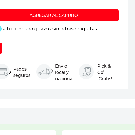
Envío
Pick &
Pagos
local y
Go
seguros
nacional
¡Gratis!