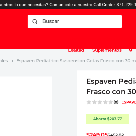
entras lo que necesitas? Comunícate a nuestro Call Center
871-229-1
Buscar
Planes
Dermatologia
Vitaminas
Sucursales
Consulto
⚽️
de
y
CO
Lealtad
Suplementos
⚽️
ales
Espaven Pediatrico Suspension Gotas Frasco con 30 
Espaven Pedi
Frasco con 3
(
0
)
ESPAV
Ahorra
$
203
.
77
$
249
.
05
$
452
.
82