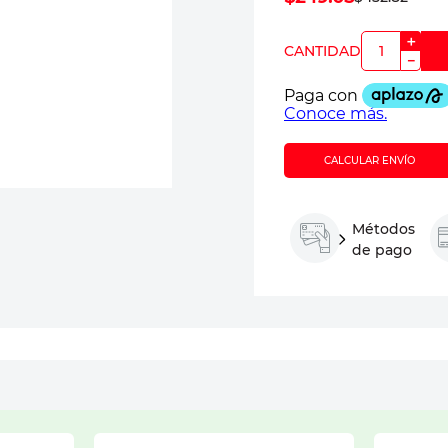
＋
－
CALCULAR ENVÍO
Métodos
de pago