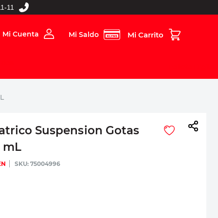
1-11
Mi Cuenta
Mi Saldo
rios
Folleto Digital
MBOS
mL
atrico Suspension Gotas
0 mL
EN
:
75004996