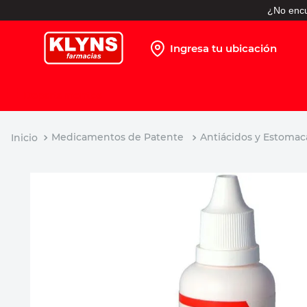
¿No encu
Ingresa tu ubicación
TÉRMINOS MÁS BUSCADOS
1
.
pañales
2
.
protector solar
Medicamentos de Patente
Antiácidos y Estomac
3
.
leche nido
4
.
shampoo
5
.
prueba embarazo
6
.
misoprostol
7
.
toallitas humedas
8
.
pañales huggies
9
.
desodorante