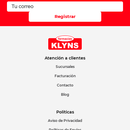
Califique el producto de 1 a 5 estrellas
Registrar
Su nombre
Correo electrónico
Atención a clientes
Sucursales
Facturación
Escribir comentario
Contacto
Blog
Políticas
Aviso de Privacidad
ENVIAR COMENTARIO
Políticas de Envíos