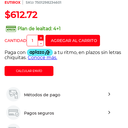
EUTIROX
:
7501298234601
$
612
.
72
Plan de lealtad:
4+1
＋
－
CALCULAR ENVÍO
Métodos de pago
Pagos seguros