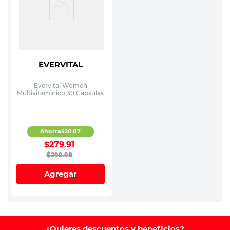
EVERVITAL
Evervital Women
Multivitaminico 30 Capsulas
Ahorra
$
20
.
07
$
279
.
91
$
299
.
98
Agregar
¿Quieres descuentos y beneficios?