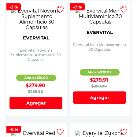
-
3 %
-
7 %
EVERVITAL
EVERVITAL
Evervital Men Multiviaminico
30 Capsulas
Evervital Novoma
Suplemento Alimenticio 30
Capsulas
Ahorra
$
20
.
07
Ahorra
$
10
.
00
$
279
.
91
$
279
.
90
$
299
.
98
$
289
.
90
Agregar
Agregar
-
6 %