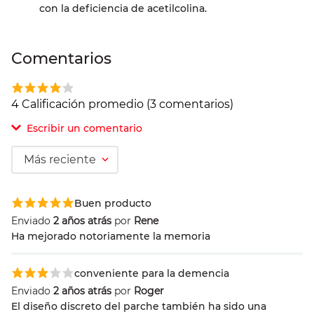
con la deficiencia de acetilcolina.
Comentarios
4 Calificación promedio
(3 comentarios)
Escribir un comentario
Más reciente
Agregar comentario
Buen producto
Comentario
Enviado
2 años atrás
por
Rene
Ha mejorado notoriamente la memoria
Califique el producto de 1 a 5 estrellas
conveniente para la demencia
Enviado
2 años atrás
por
Roger
El diseño discreto del parche también ha sido una
Su nombre