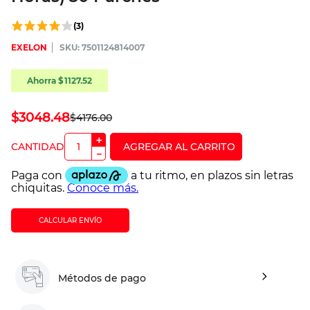
(
3
)
EXELON
:
7501124814007
Ahorra
$
1127
.
52
$
3048
.
48
$
4176
.
00
＋
－
CALCULAR ENVÍO
Métodos de pago