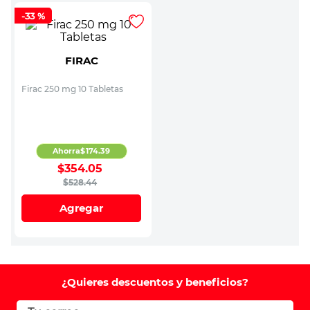
-
33 %
FIRAC
Firac 250 mg 10 Tabletas
Ahorra
$
174
.
39
$
354
.
05
$
528
.
44
Agregar
¿Quieres descuentos y beneficios?